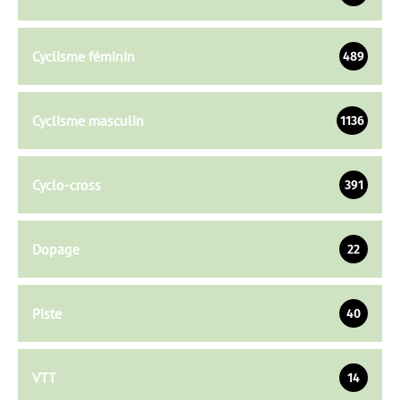
Cyclisme féminin
489
Cyclisme masculin
1136
Cyclo-cross
391
Dopage
22
Piste
40
VTT
14