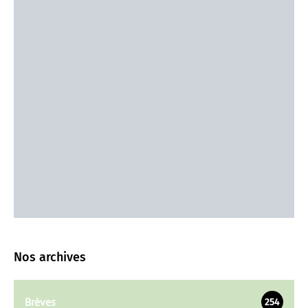
Nos archives
Brèves
254