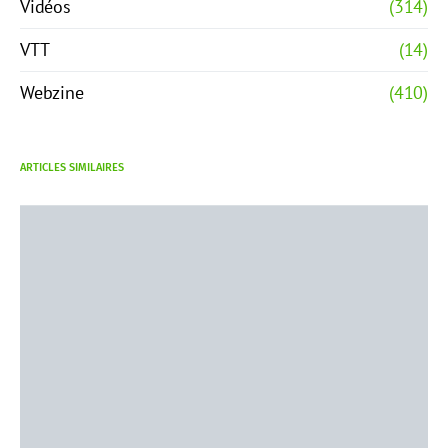
Vidéos
(314)
VTT
(14)
Webzine
(410)
ARTICLES SIMILAIRES