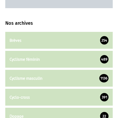
Nos archives
Brèves
254
Cyclisme féminin
489
Cyclisme masculin
1136
Cyclo-cross
391
Dopage
22