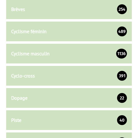
Brèves
254
Cyclisme féminin
489
Cyclisme masculin
1136
Cyclo-cross
391
Dopage
22
Piste
40