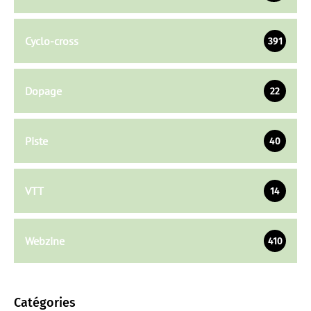
Cyclo-cross
391
Dopage
22
Piste
40
VTT
14
Webzine
410
Catégories