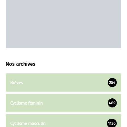
Nos archives
Brèves
254
Cyclisme féminin
489
Cyclisme masculin
1136