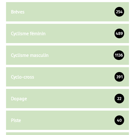
Brèves
254
Cyclisme féminin
489
Cyclisme masculin
1136
Cyclo-cross
391
Dopage
22
Piste
40