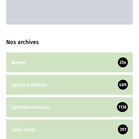
Nos archives
Brèves
254
Cyclisme féminin
489
Cyclisme masculin
1136
Cyclo-cross
391