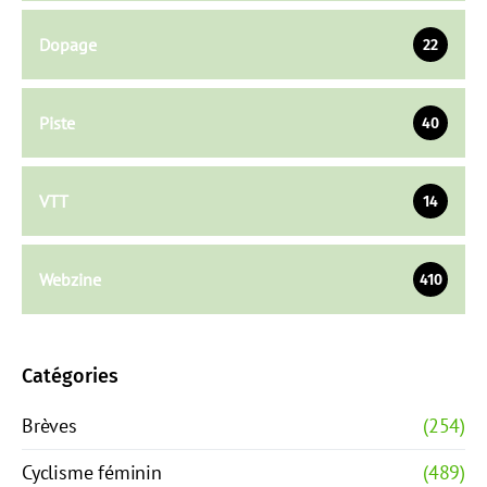
Dopage
22
Piste
40
VTT
14
Webzine
410
Catégories
Brèves
(254)
Cyclisme féminin
(489)