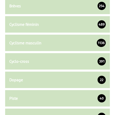
Brèves
254
Cyclisme féminin
489
Cyclisme masculin
1136
Cyclo-cross
391
Dopage
22
Piste
40