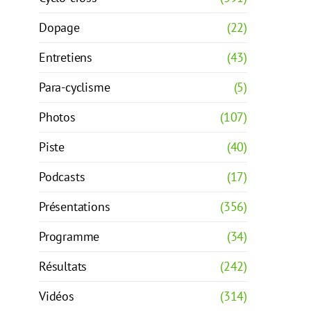
Dopage
(22)
Entretiens
(43)
Para-cyclisme
(5)
Photos
(107)
Piste
(40)
Podcasts
(17)
Présentations
(356)
Programme
(34)
Résultats
(242)
Vidéos
(314)