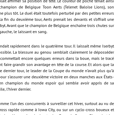
ait affirmer sa position de tête. Le coureur de poche tenait ainsi
champion de Belgique Toon Aerts (Telenet Baloise Lions), son
plus tôt. Le duel était toutefois perturbé par des petites erreurs
 la fin du deuxième tour, Aerts prenait les devants et s’offrait une
rbyt. Avant que le champion de Belgique enchaîne trois chutes sur
gauche, le laissant en sang.
ondait rapidement dans le quatrième tour. Il laissait même Iserbyt
ossible. La blessure au genou semblait clairement le déposséder
, commettait encore quelques erreurs dans la boue, mais le tracé
t faire grandir son avantage en tête de la course. Et alors que la
le dernier tour, le leader de la Coupe du monde n’avait plus qu’à
s pour s’assurer une deuxième victoire en deux manches aux États-
cien champion du monde espoir qui semble avoir appris de sa
e, l’hiver dernier.
omme l’un des concurrents à surveiller cet hiver, surtout au vu de
cross rapide comme à Iowa City, ou sur un cyclo-cross boueux et