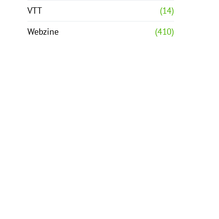
VTT
(14)
Webzine
(410)