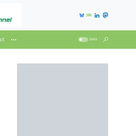
396
ct
DARK