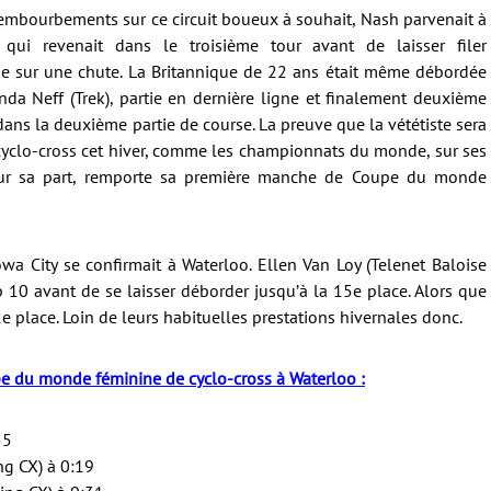
embourbements sur ce circuit boueux à souhait, Nash parvenait à
 qui revenait dans le troisième tour avant de laisser filer
ue sur une chute. La Britannique de 22 ans était même débordée
nda Neff (Trek), partie en dernière ligne et finalement deuxième
s la deuxième partie de course. La preuve que la vététiste sera
s cyclo-cross cet hiver, comme les championnats du monde, sur ses
pour sa part, remporte sa première manche de Coupe du monde
owa City se confirmait à Waterloo. Ellen Van Loy (Telenet Baloise
p 10 avant de se laisser déborder jusqu’à la 15e place. Alors que
e place. Loin de leurs habituelles prestations hivernales donc.
e du monde féminine de cyclo-cross à Waterloo :
55
ing CX) à 0:19