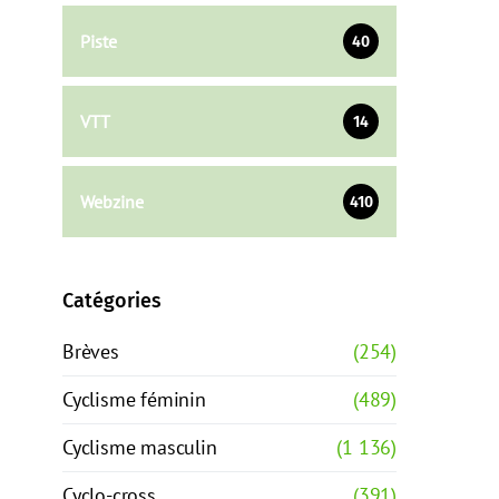
Piste
40
VTT
14
Webzine
410
Catégories
Brèves
(254)
Cyclisme féminin
(489)
Cyclisme masculin
(1 136)
Cyclo-cross
(391)