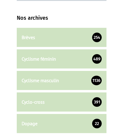
Nos archives
Brèves
254
Cyclisme féminin
489
Cyclisme masculin
1136
Cyclo-cross
391
Dopage
22