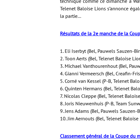
technique comme ce dimanche à Water
Telenet Baloise Lions s’annonce égal
la partie…
Résultats de la 2e manche de la Cou
1. Eli Iserbyt (Bel, Pauwels Sauzen-B
2. Toon Aerts (Bel, Telenet Baloise Lio
3. Michael Vanthourenhout (Bel, Pau
4. Gianni Vermeersch (Bel, Creafin-Fri
5. Corné van Kessel (P-B, Telenet Balo
6. Quinten Hermans (Bel, Telenet Balo
7. Nicolas Cleppe (Bel, Telenet Balois
8. Joris Nieuwenhuis (P-B, Team Sunw
9. Jens Adams (Bel, Pauwels Sauzen-B
10. Jim Aernouts (Bel, Telenet Baloise
Classement général de la Coupe du m