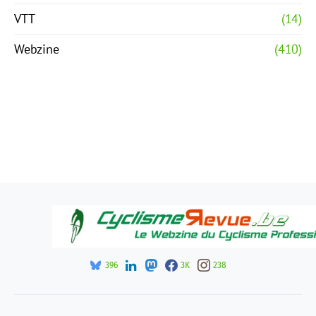
VTT
(14)
Webzine
(410)
396
3K
238