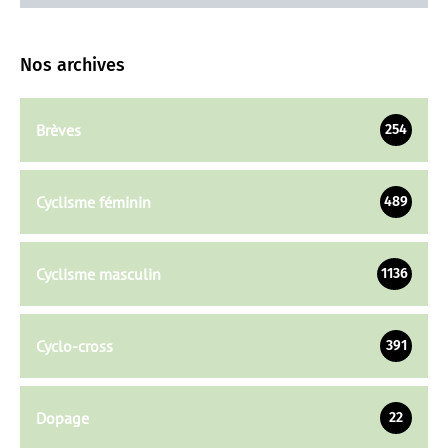
Nos archives
Brèves
254
Cyclisme féminin
489
Cyclisme masculin
1136
Cyclo-cross
391
Dopage
22