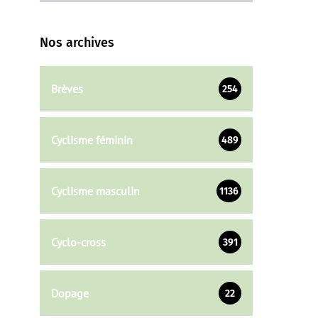
Nos archives
Brèves
254
Cyclisme féminin
489
Cyclisme masculin
1136
Cyclo-cross
391
Dopage
22