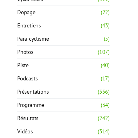
Dopage
(22)
Entretiens
(43)
Para-cyclisme
(5)
Photos
(107)
Piste
(40)
Podcasts
(17)
Présentations
(356)
Programme
(34)
Résultats
(242)
Vidéos
(314)