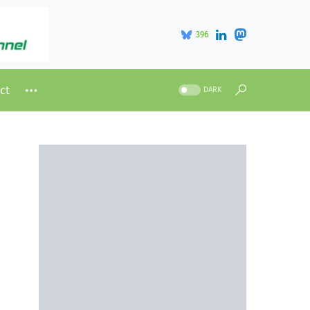
396
ct
DARK