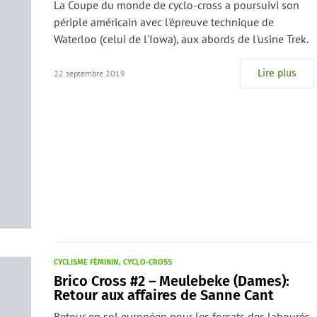
La Coupe du monde de cyclo-cross a poursuivi son
périple américain avec l'épreuve technique de
Waterloo (celui de l'Iowa), aux abords de l'usine Trek.
Lire plus
22 septembre 2019
CYCLISME FÉMININ
CYCLO-CROSS
Brico Cross #2 – Meulebeke (Dames):
Retour aux affaires de Sanne Cant
Retour en sol européen pour les forçats des labourés,