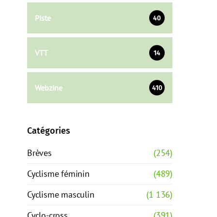
Piste
40
VTT
14
Webzine
410
Catégories
Brèves
(254)
Cyclisme féminin
(489)
Cyclisme masculin
(1 136)
Cyclo-cross
(391)