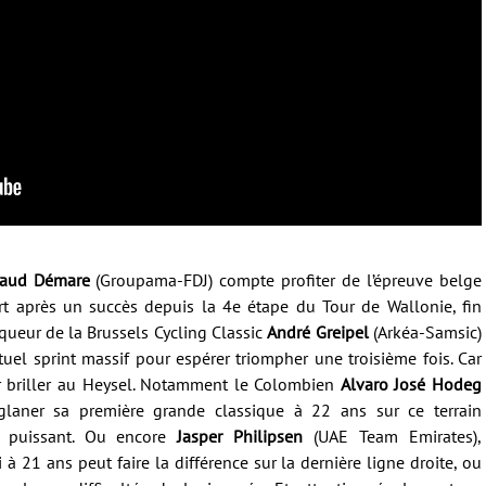
naud Démare
(Groupama-FDJ) compte profiter de l’épreuve belge
ourt après un succès depuis la 4e étape du Tour de Wallonie, fin
nqueur de la Brussels Cycling Classic
André Greipel
(Arkéa-Samsic)
tuel sprint massif pour espérer triompher une troisième fois. Car
r briller au Heysel. Notamment le Colombien
Alvaro José Hodeg
glaner sa première grande classique à 22 ans sur ce terrain
e puissant. Ou encore
Jasper Philipsen
(UAE Team Emirates),
i à 21 ans peut faire la différence sur la dernière ligne droite, ou