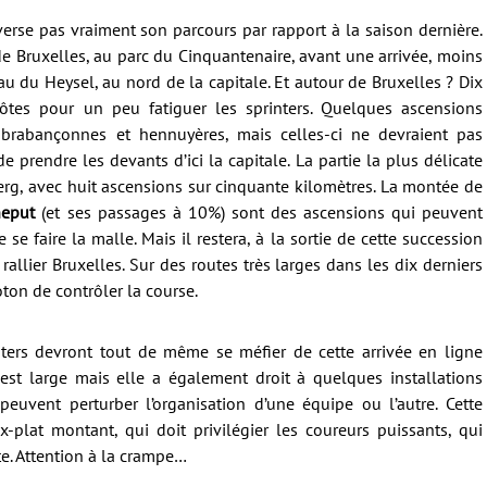
verse pas vraiment son parcours par rapport à la saison dernière.
de Bruxelles, au parc du Cinquantenaire, avant une arrivée, moins
au du Heysel, au nord de la capitale. Et autour de Bruxelles ? Dix
tes pour un peu fatiguer les sprinters. Quelques ascensions
s brabançonnes et hennuyères, mais celles-ci ne devraient pas
prendre les devants d’ici la capitale. La partie la plus délicate
berg, avec huit ascensions sur cinquante kilomètres. La montée de
neput
(et ses passages à 10%) sont des ascensions qui peuvent
se faire la malle. Mais il restera, à la sortie de cette succession
allier Bruxelles. Sur des routes très larges dans les dix derniers
oton de contrôler la course.
nters devront tout de même se méfier de cette arrivée en ligne
est large mais elle a également droit à quelques installations
peuvent perturber l’organisation d’une équipe ou l’autre. Cette
-plat montant, qui doit privilégier les coureurs puissants, qui
te. Attention à la crampe…