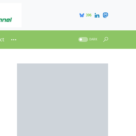
396
ct
DARK