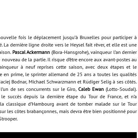
ouvelle fois le déplacement jusqu’à Bruxelles pour participer à
 La dernière ligne droite vers le Heysel fait rêver, et elle est une
aison.
Pascal Ackermann
(Bora-Hansgrohe), vainqueur l’an dernier
e nouveau de la partie. Il risque d’être encore aux avant-postes au
ainqueur à neuf reprises cette saison, avec deux étapes et le
ie en prime, le sprinter allemand de 25 ans a toutes les qualités
Maciej Bodnar, Michael Schwarzmann et Rüdiger Selig à ses côtés.
l’un de ses concurrents sur le Giro,
Caleb Ewan
(Lotto-Soudal).
é le succès depuis la dernière étape du Tour de France, et n’a
 la classique d’Hambourg avant de tomber malade sur le Tour
e sur les côtes brabançonnes, mais devra être bien positionné pour
Strooper.