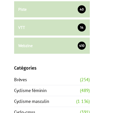
Piste
40
VTT
14
Webzine
410
Catégories
Brèves
(254)
Cyclisme féminin
(489)
Cyclisme masculin
(1 136)
Cyclo-cross
(391)