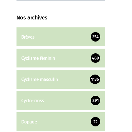
Nos archives
Brèves
254
Cyclisme féminin
489
Cyclisme masculin
1136
Cyclo-cross
391
Dopage
22