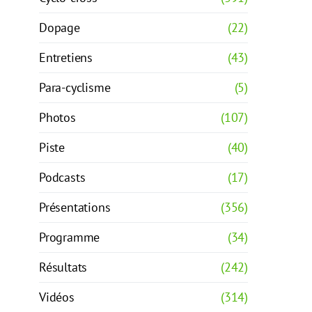
Dopage
(22)
Entretiens
(43)
Para-cyclisme
(5)
Photos
(107)
Piste
(40)
Podcasts
(17)
Présentations
(356)
Programme
(34)
Résultats
(242)
Vidéos
(314)