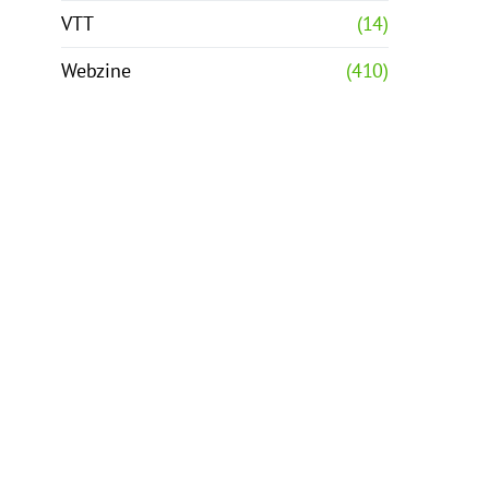
VTT
(14)
Webzine
(410)