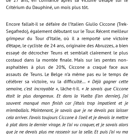
de 27 ans, en confiance après sa victoire d’étape sur le
Critérium du Dauphiné, un mois plus tôt.
Encore fallait-il se défaire de l’Italien Giulio Ciccone (Trek-
Segafredo), également débutant sur le Tour. Récent meilleur
grimpeur du Tour d’Italie, où il a remporté une victoire
d’étape, le cycliste de 24 ans, originaire des Abruzzes, a bien
essayé de décrocher Teuns et semblait clairement le plus
costaud dans la montée finale. Mais sur les pentes non-
asphaltées à plus de 20%, Ciccone a craqué face aux
assauts de Teuns. Le Belge n’a même pas eu le temps de
célébrer sa victoire, vu la difficulté…
« Déjà gagner cette
semaine, c’est incroyable »
, lâche-t-il.
« Je savais que Ciccone
était le plus dangereux. Et dans la Vuelta (l’an dernier), j’ai
souvent manqué mon finish car j’étais trop impatient et je
m’emballais. Maintenant, je savais que je ne devais pas laisser
cela arriver. J’avais toujours Ciccone à l’oeil et je devais le mettre
à plat dans le dernier virage. Je l’ai vu craquer, et je savais alors
que je ne devais plus me rasseoir sur la selle. Et puis j’ai vu ma