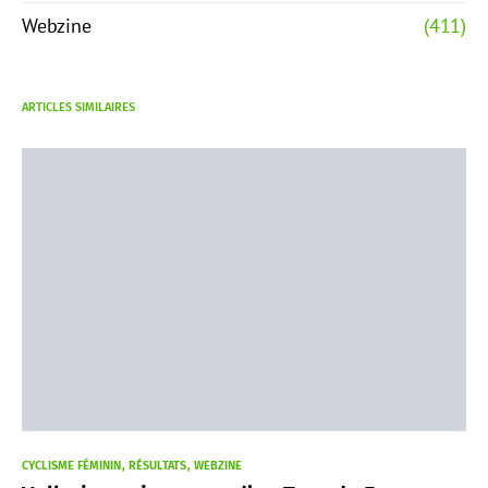
Webzine
(411)
ARTICLES SIMILAIRES
CYCLISME FÉMININ
RÉSULTATS
WEBZINE