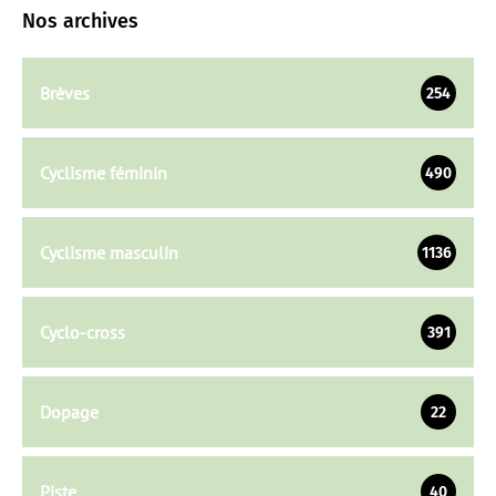
Nos archives
Brèves
254
Cyclisme féminin
490
Cyclisme masculin
1136
Cyclo-cross
391
Dopage
22
Piste
40