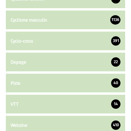
Cyclisme masculin
1136
Cyclo-cross
391
Dopage
22
Piste
40
VTT
14
Webzine
410