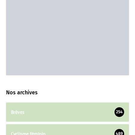
Nos archives
Brèves
254
Cyclisme féminin
489