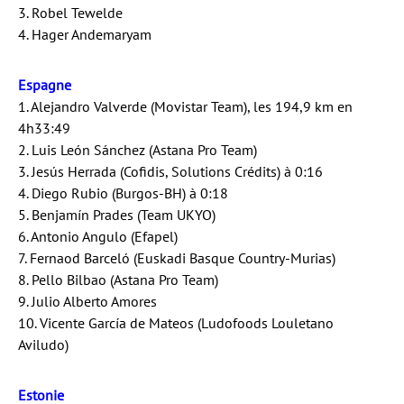
3. Robel Tewelde
4. Hager Andemaryam
Espagne
1. Alejandro Valverde (Movistar Team), les 194,9 km en
4h33:49
2. Luis León Sánchez (Astana Pro Team)
3. Jesús Herrada (Cofidis, Solutions Crédits) à 0:16
4. Diego Rubio (Burgos-BH) à 0:18
5. Benjamín Prades (Team UKYO)
6. Antonio Angulo (Efapel)
7. Fernaod Barceló (Euskadi Basque Country-Murias)
8. Pello Bilbao (Astana Pro Team)
9. Julio Alberto Amores
10. Vicente García de Mateos (Ludofoods Louletano
Aviludo)
Estonie