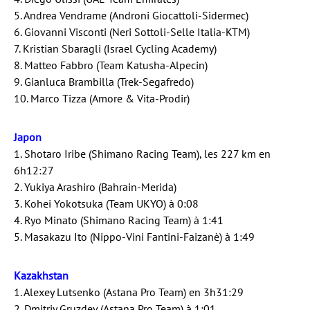
5. Andrea Vendrame (Androni Giocattoli-Sidermec)
6. Giovanni Visconti (Neri Sottoli-Selle Italia-KTM)
7. Kristian Sbaragli (Israel Cycling Academy)
8. Matteo Fabbro (Team Katusha-Alpecin)
9. Gianluca Brambilla (Trek-Segafredo)
10. Marco Tizza (Amore & Vita-Prodir)
Japon
1. Shotaro Iribe (Shimano Racing Team), les 227 km en
6h12:27
2. Yukiya Arashiro (Bahrain-Merida)
3. Kohei Yokotsuka (Team UKYO) à 0:08
4. Ryo Minato (Shimano Racing Team) à 1:41
5. Masakazu Ito (Nippo-Vini Fantini-Faizanè) à 1:49
Kazakhstan
1. Alexey Lutsenko (Astana Pro Team) en 3h31:29
2. Dmitriy Gruzdev (Astana Pro Team) à 1:01