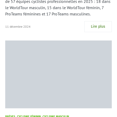
de 57 équipes cyclistes professionnelles en 2025 : 18 dans
le WorldTour masculin, 15 dans le WorldTour féminin, 7
ProTeams féminines et 17 ProTeams masculines.
Lire plus
11 décembre 2024
BRÈVES
CYCLISME FÉMININ
CYCLISME MASCULIN