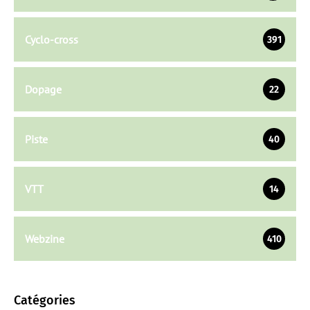
Cyclo-cross
391
Dopage
22
Piste
40
VTT
14
Webzine
410
Catégories