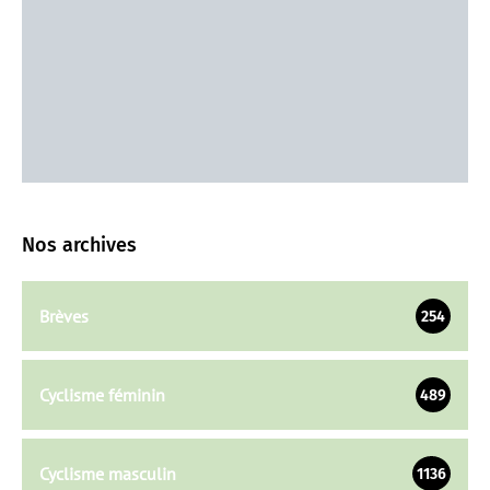
Nos archives
Brèves
254
Cyclisme féminin
489
Cyclisme masculin
1136