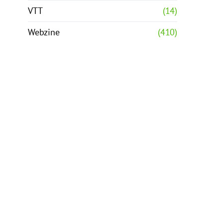
VTT
(14)
Webzine
(410)