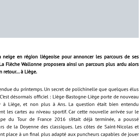
a neige en région liégeoise pour annoncer les parcours de ses
 La Flèche Wallonne proposera ainsi un parcours plus ardu alors
 retour… à Liège.
ttendue du printemps. Un secret de polichinelle que quelques élus
 C’est désormais officiel : Liège-Bastogne-Liège porte de nouveau
 à Liège, et non plus à Ans. La question était bien entendu
t les cartes au niveau sportif. Car cette nouvelle arrivée sur le
ape du Tour de France 2016 s’était déjà terminée, a poussé
urs de la Doyenne des classiques. Les côtes de Saint-Nicolas et
sent place à un final plus adapté aux puncheurs capables de jouer