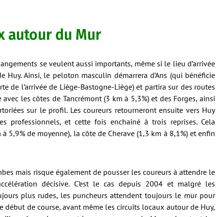
ux autour du Mur
hangements se veulent aussi importants, même si le lieu d’arrivée
Huy. Ainsi, le peloton masculin démarrera d’Ans (qui bénéficie
te de l’arrivée de Liège-Bastogne-Liège) et partira sur des routes
 avec les côtes de Tancrémont (3 km à 5,3%) et des Forges, ainsi
riées sur le profil. Les coureurs retourneront ensuite vers Huy
s professionnels, et cette fois enchaîné à trois reprises. Cela
m à 5,9% de moyenne), la côte de Cherave (1,3 km à 8,1%) et enfin
ambes mais risque également de pousser les coureurs à attendre le
célération décisive. C’est le cas depuis 2004 et malgré les
ours plus rudes, les puncheurs attendent toujours le mur pour
ir le début de course, avant même les circuits locaux autour de Huy,