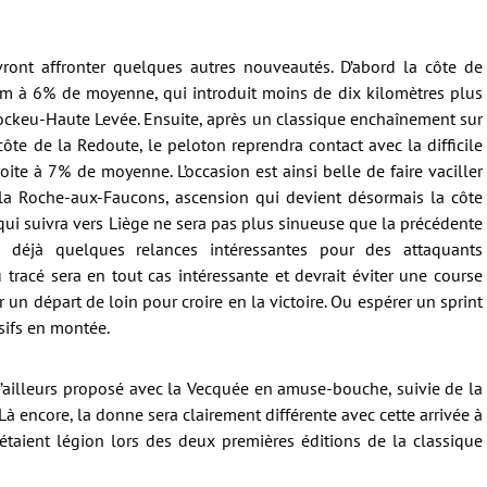
evront affronter quelques autres nouveautés. D’abord la côte de
km à 6% de moyenne, qui introduit moins de dix kilomètres plus
Stockeu-Haute Levée. Ensuite, après un classique enchaînement sur
côte de la Redoute, le peloton reprendra contact avec la difficile
ite à 7% de moyenne. L’occasion est ainsi belle de faire vaciller
 la Roche-aux-Faucons, ascension qui devient désormais la côte
qui suivra vers Liège ne sera pas plus sinueuse que la précédente
a déjà quelques relances intéressantes pour des attaquants
tracé sera en tout cas intéressante et devrait éviter une course
er un départ de loin pour croire en la victoire. Ou espérer un sprint
sifs en montée.
’ailleurs proposé avec la Vecquée en amuse-bouche, suivie de la
à encore, la donne sera clairement différente avec cette arrivée à
étaient légion lors des deux premières éditions de la classique