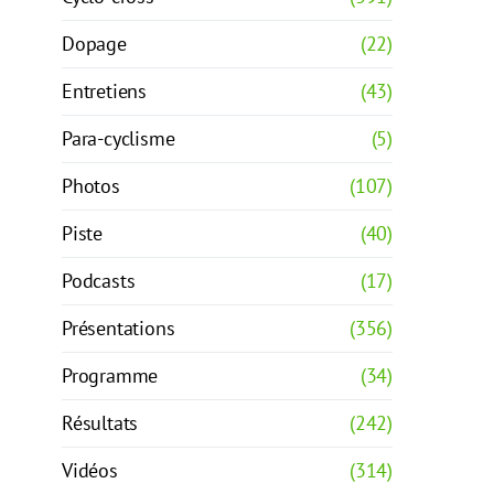
Dopage
(22)
Entretiens
(43)
Para-cyclisme
(5)
Photos
(107)
Piste
(40)
Podcasts
(17)
Présentations
(356)
Programme
(34)
Résultats
(242)
Vidéos
(314)