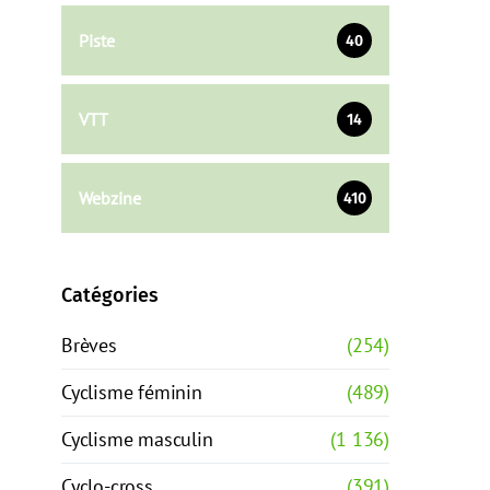
Piste
40
VTT
14
Webzine
410
Catégories
Brèves
(254)
Cyclisme féminin
(489)
Cyclisme masculin
(1 136)
Cyclo-cross
(391)