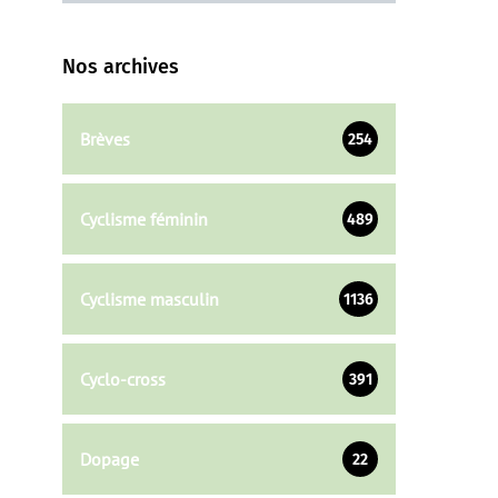
Nos archives
Brèves
254
Cyclisme féminin
489
Cyclisme masculin
1136
Cyclo-cross
391
Dopage
22