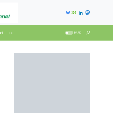
396
ct
DARK