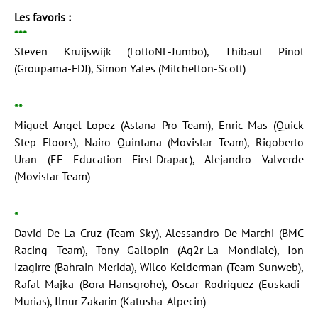
Les favoris :
***
Steven Kruijswijk (LottoNL-Jumbo), Thibaut Pinot
(Groupama-FDJ), Simon Yates (Mitchelton-Scott)
**
Miguel Angel Lopez (Astana Pro Team), Enric Mas (Quick
Step Floors), Nairo Quintana (Movistar Team), Rigoberto
Uran (EF Education First-Drapac), Alejandro Valverde
(Movistar Team)
*
David De La Cruz (Team Sky), Alessandro De Marchi (BMC
Racing Team), Tony Gallopin (Ag2r-La Mondiale), Ion
Izagirre (Bahrain-Merida), Wilco Kelderman (Team Sunweb),
Rafal Majka (Bora-Hansgrohe), Oscar Rodriguez (Euskadi-
Murias), Ilnur Zakarin (Katusha-Alpecin)