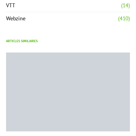
VTT
(14)
Webzine
(410)
ARTICLES SIMILAIRES