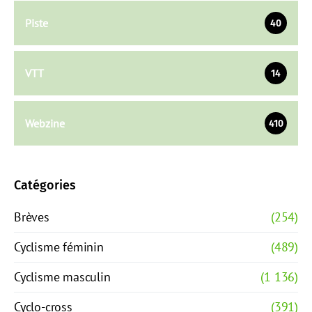
Piste
40
VTT
14
Webzine
410
Catégories
Brèves
(254)
Cyclisme féminin
(489)
Cyclisme masculin
(1 136)
Cyclo-cross
(391)