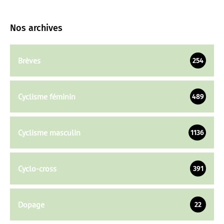
Nos archives
Brèves
254
Cyclisme féminin
489
Cyclisme masculin
1136
Cyclo-cross
391
Dopage
22