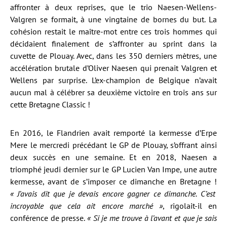
affronter à deux reprises, que le trio Naesen-Wellens-
Valgren se formait, à une vingtaine de bornes du but. La
cohésion restait le maître-mot entre ces trois hommes qui
décidaient finalement de s’affronter au sprint dans la
cuvette de Plouay. Avec, dans les 350 derniers mètres, une
accélération brutale d’Oliver Naesen qui prenait Valgren et
Wellens par surprise. L’ex-champion de Belgique n’avait
aucun mal à célébrer sa deuxième victoire en trois ans sur
cette Bretagne Classic !
En 2016, le Flandrien avait remporté la kermesse d’Erpe
Mere le mercredi précédant le GP de Plouay, s’offrant ainsi
deux succès en une semaine. Et en 2018, Naesen a
triomphé jeudi dernier sur le GP Lucien Van Impe, une autre
kermesse, avant de s’imposer ce dimanche en Bretagne !
« J’avais dit que je devais encore gagner ce dimanche. C’est
incroyable que cela ait encore marché »
, rigolait-il en
conférence de presse.
« Si je me trouve à l’avant et que je sais