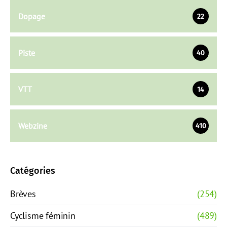
Dopage
22
Piste
40
VTT
14
Webzine
410
Catégories
Brèves
(254)
Cyclisme féminin
(489)