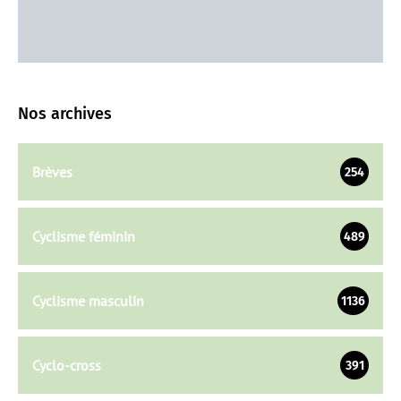
Nos archives
Brèves
254
Cyclisme féminin
489
Cyclisme masculin
1136
Cyclo-cross
391