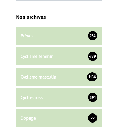
Nos archives
Brèves
254
Cyclisme féminin
489
Cyclisme masculin
1136
Cyclo-cross
391
Dopage
22