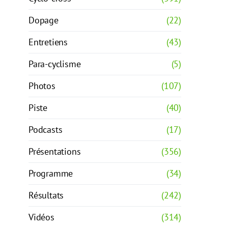
Dopage
(22)
Entretiens
(43)
Para-cyclisme
(5)
Photos
(107)
Piste
(40)
Podcasts
(17)
Présentations
(356)
Programme
(34)
Résultats
(242)
Vidéos
(314)