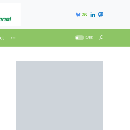
396
ct
DARK