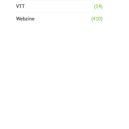
VTT
(14)
Webzine
(410)