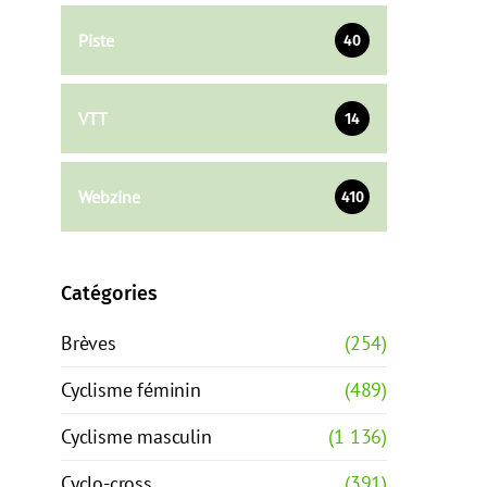
Piste
40
VTT
14
Webzine
410
Catégories
Brèves
(254)
Cyclisme féminin
(489)
Cyclisme masculin
(1 136)
Cyclo-cross
(391)