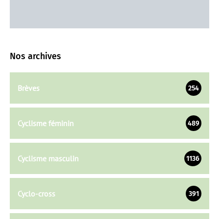
Nos archives
Brèves
254
Cyclisme féminin
489
Cyclisme masculin
1136
Cyclo-cross
391