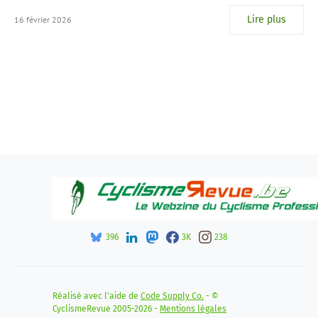
Lire plus
16 février 2026
396
3K
238
Réalisé avec l'aide de
Code Supply Co.
- ©
CyclismeRevue 2005-2026 -
Mentions légales