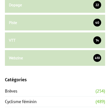
Dopage
22
Piste
40
VTT
14
Webzine
410
Catégories
Brèves
(254)
Cyclisme féminin
(489)