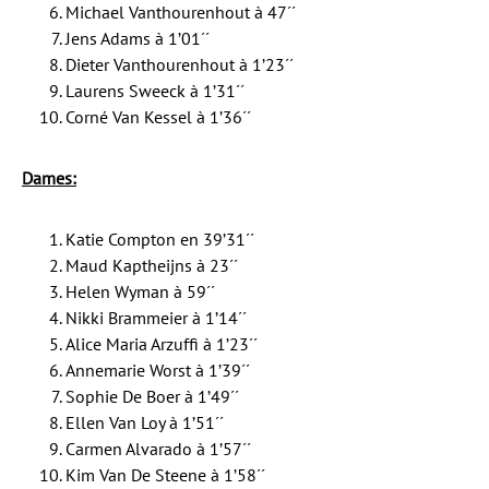
Michael Vanthourenhout à 47´´
Jens Adams à 1’01´´
Dieter Vanthourenhout à 1’23´´
Laurens Sweeck à 1’31´´
Corné Van Kessel à 1’36´´
Dames:
Katie Compton en 39’31´´
Maud Kaptheijns à 23´´
Helen Wyman à 59´´
Nikki Brammeier à 1’14´´
Alice Maria Arzuffi à 1’23´´
Annemarie Worst à 1’39´´
Sophie De Boer à 1’49´´
Ellen Van Loy à 1’51´´
Carmen Alvarado à 1’57´´
Kim Van De Steene à 1’58´´