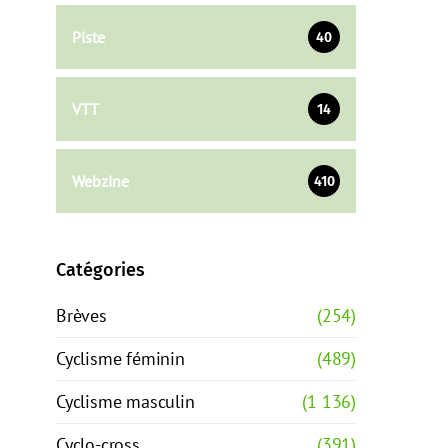
Piste
40
VTT
14
Webzine
410
Catégories
Brèves
(254)
Cyclisme féminin
(489)
Cyclisme masculin
(1 136)
Cyclo-cross
(391)