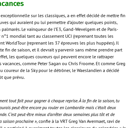
acances
exceptionnelle sur les classiques, a en effet décidé de mettre fin
uves qui auraient pu lui permettre d’ajouter quelques points,
n palmarès. Le vainqueur de l’E3, Gand-Wevelgem et de Paris-
r n°1 mondial tant au classement UCI (reprenant toutes les
nt WorldTour (reprenant les 37 épreuves les plus huppées). Il
tte fin de saison, et il devrait y parvenir sans même prendre part
effet, les quelques coureurs qui peuvent encore le rattraper
rs vacances, comme Peter Sagan ou Chris Froome. Et comme Greg
du coureur de la Sky pour le détrôner, le Waeslandien a décidé
tôt que prévu.
ment tout fait pour gagner à chaque reprise. À la fin de la saison, tu
J’aurais peut-être encore pu rouler en Lombardie mais c’était deux
e. C’est peut-être mieux d’arrêter deux semaines plus tôt et de
a saison prochaine »
, confie à la VRT Greg Van Avermaet, ravi de