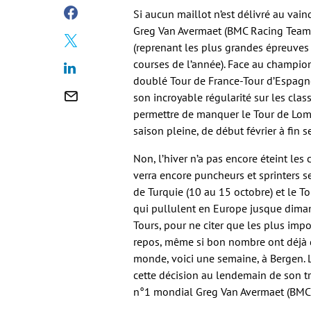
Si aucun maillot n’est délivré au va
Greg Van Avermaet (BMC Racing Team) p
(reprenant les plus grandes épreuves
courses de l’année). Face au champio
doublé Tour de France-Tour d’Espagne
son incroyable régularité sur les clas
permettre de manquer le Tour de Lomb
saison pleine, de début février à fin 
Non, l’hiver n’a pas encore éteint les c
verra encore puncheurs et sprinters se
de Turquie (10 au 15 octobre) et le T
qui pullulent en Europe jusque diman
Tours, pour ne citer que les plus imp
repos, même si bon nombre ont déjà 
monde, voici une semaine, à Bergen.
cette décision au lendemain de son tr
n°1 mondial Greg Van Avermaet (BMC