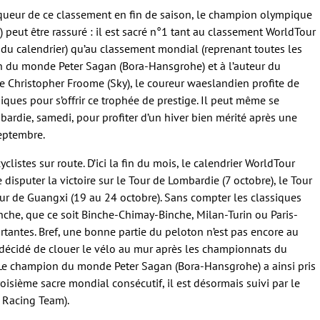
inqueur de ce classement en fin de saison, le champion olympique
eut être rassuré : il est sacré n°1 tant au classement WorldTour
 du calendrier) qu’au classement mondial (reprenant toutes les
n du monde Peter Sagan (Bora-Hansgrohe) et à l’auteur du
 Christopher Froome (Sky), le coureur waeslandien profite de
siques pour s’offrir ce trophée de prestige. Il peut même se
ardie, samedi, pour profiter d’un hiver bien mérité après une
septembre.
yclistes sur route. D’ici la fin du mois, le calendrier WorldTour
 disputer la victoire sur le Tour de Lombardie (7 octobre), le Tour
our de Guangxi (19 au 24 octobre). Sans compter les classiques
che, que ce soit Binche-Chimay-Binche, Milan-Turin ou Paris-
ortantes. Bref, une bonne partie du peloton n’est pas encore au
décidé de clouer le vélo au mur après les championnats du
 Le champion du monde Peter Sagan (Bora-Hansgrohe) a ainsi pris
oisième sacre mondial consécutif, il est désormais suivi par le
 Racing Team).