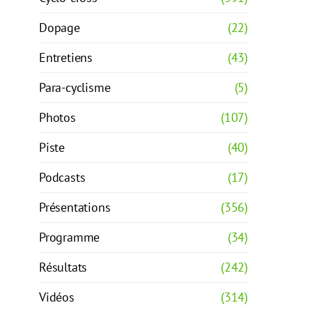
Dopage
(22)
Entretiens
(43)
Para-cyclisme
(5)
Photos
(107)
Piste
(40)
Podcasts
(17)
Présentations
(356)
Programme
(34)
Résultats
(242)
Vidéos
(314)