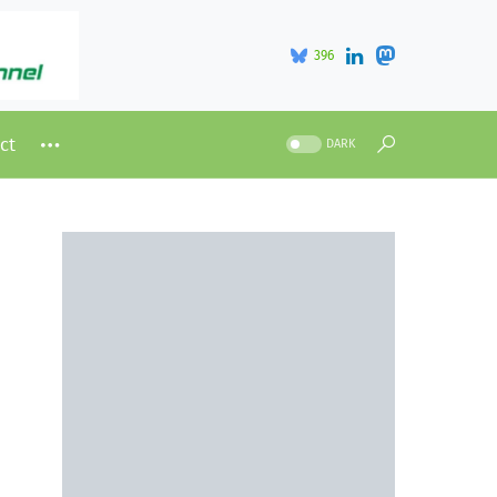
396
ct
DARK