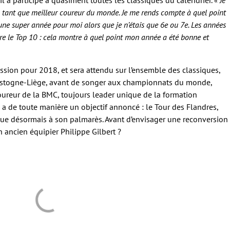
l a participé à quasiment toutes les classiques du calendrier.
« Je
en tant que meilleur coureur du monde. Je me rends compte à quel point
jà une super année pour moi alors que je n’étais que 6e ou 7e. Les années
indre le Top 10 : cela montre à quel point mon année a été bonne et
ssion pour 2018, et sera attendu sur l’ensemble des classiques,
astogne-Liège, avant de songer aux championnats du monde,
oureur de la BMC, toujours leader unique de la formation
, a de toute manière un objectif annoncé : le Tour des Flandres,
ue désormais à son palmarès. Avant d’envisager une reconversion
n ancien équipier Philippe Gilbert ?