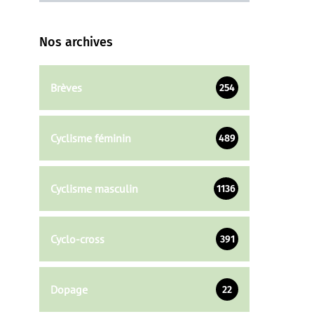
Nos archives
Brèves
254
Cyclisme féminin
489
Cyclisme masculin
1136
Cyclo-cross
391
Dopage
22