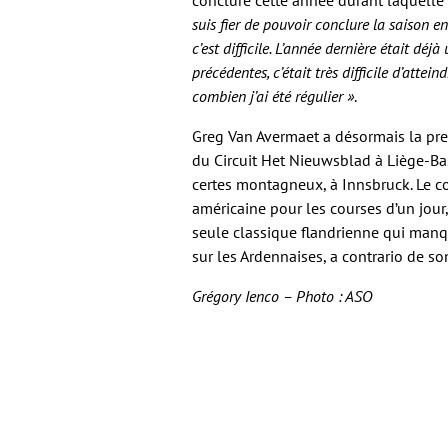
conclure cette année durant laquelle i
suis fier de pouvoir conclure la saison 
c’est difficile. L’année dernière était dé
précédentes, c’était très difficile d’atte
combien j’ai été régulier »
.
Greg Van Avermaet a désormais la pre
du Circuit Het Nieuwsblad à Liège-B
certes montagneux, à Innsbruck. Le c
américaine pour les courses d’un jour
seule classique flandrienne qui manq
sur les Ardennaises, a contrario de so
Grégory Ienco – Photo : ASO