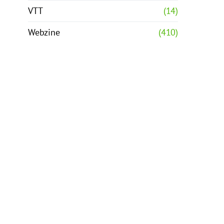
VTT
(14)
Webzine
(410)