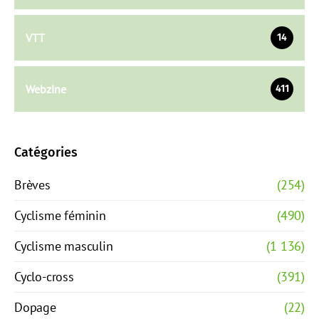
VTT
14
Webzine
411
Catégories
Brèves
(254)
Cyclisme féminin
(490)
Cyclisme masculin
(1 136)
Cyclo-cross
(391)
Dopage
(22)