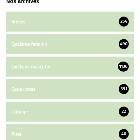
Nos archives
Brèves
254
Cyclisme féminin
490
Cyclisme masculin
1136
Cyclo-cross
391
Dopage
22
Piste
40