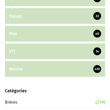
Dopage
22
Piste
40
VTT
14
Webzine
410
Catégories
Brèves
(254)