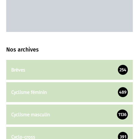
Nos archives
Brèves
254
Cyclisme féminin
489
Cyclisme masculin
1136
Cyclo-cross
391