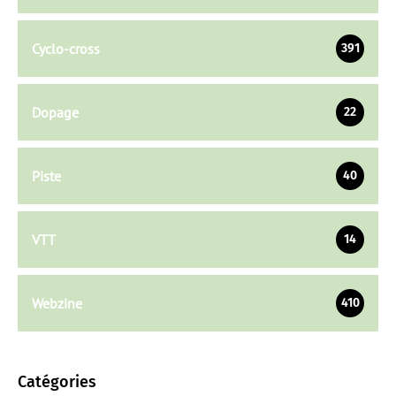
Cyclo-cross
391
Dopage
22
Piste
40
VTT
14
Webzine
410
Catégories