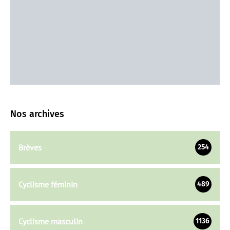
Nos archives
Brèves
254
Cyclisme féminin
489
Cyclisme masculin
1136