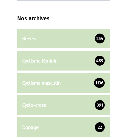
Nos archives
Brèves
254
Cyclisme féminin
489
Cyclisme masculin
1136
Cyclo-cross
391
Dopage
22