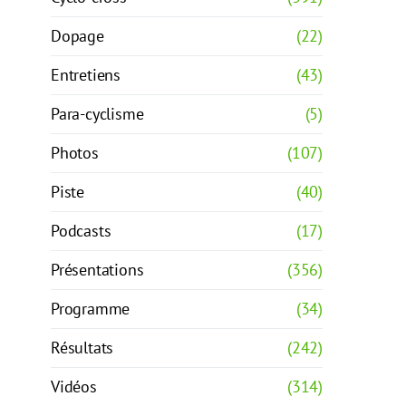
Dopage
(22)
Entretiens
(43)
Para-cyclisme
(5)
Photos
(107)
Piste
(40)
Podcasts
(17)
Présentations
(356)
Programme
(34)
Résultats
(242)
Vidéos
(314)