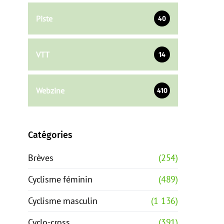
Piste
40
VTT
14
Webzine
410
Catégories
Brèves
(254)
Cyclisme féminin
(489)
Cyclisme masculin
(1 136)
Cyclo-cross
(391)