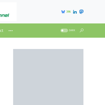
396
ct
DARK