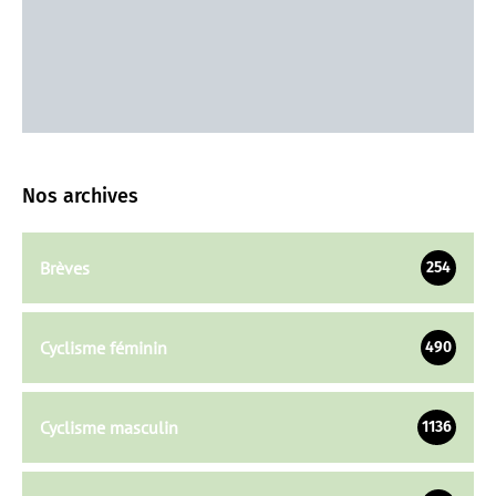
Nos archives
Brèves
254
Cyclisme féminin
490
Cyclisme masculin
1136