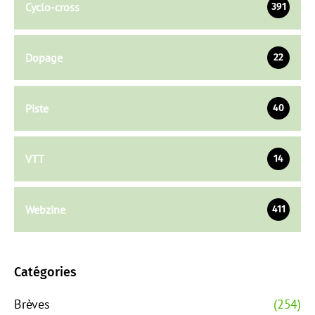
Cyclo-cross
391
Dopage
22
Piste
40
VTT
14
Webzine
411
Catégories
Brèves
(254)