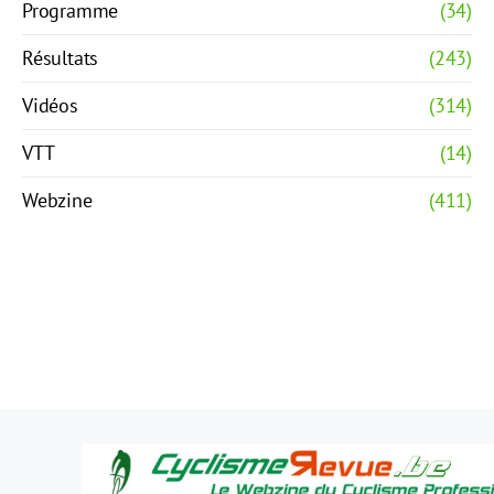
Programme
(34)
Résultats
(243)
Vidéos
(314)
VTT
(14)
Webzine
(411)