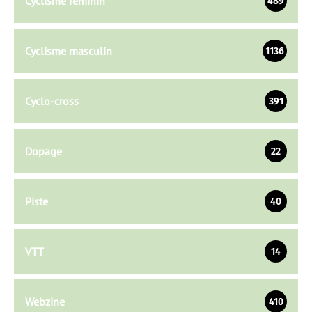
Cyclisme féminin
489
Cyclisme masculin
1136
Cyclo-cross
391
Dopage
22
Piste
40
VTT
14
Webzine
410