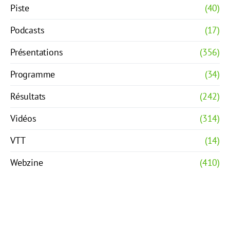
Piste
(40)
Podcasts
(17)
Présentations
(356)
Programme
(34)
Résultats
(242)
Vidéos
(314)
VTT
(14)
Webzine
(410)