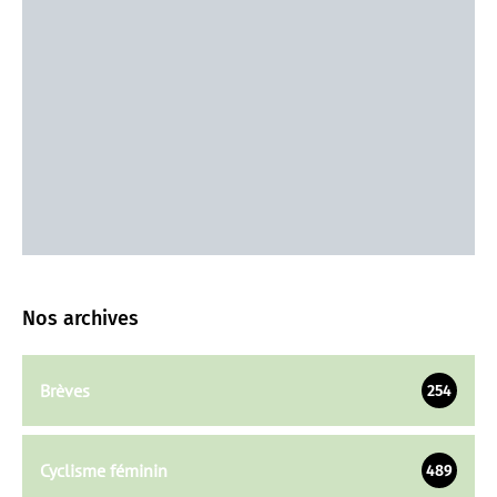
Nos archives
Brèves
254
Cyclisme féminin
489