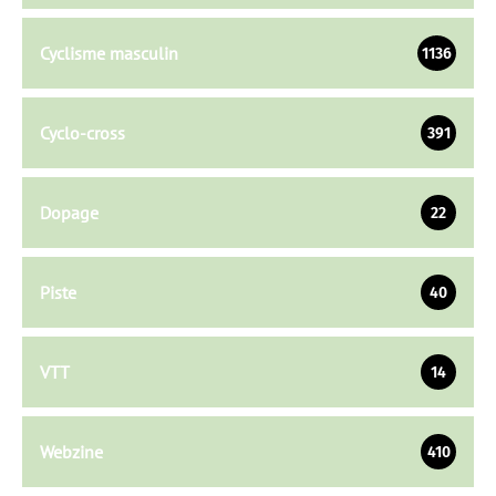
Cyclisme masculin
1136
Cyclo-cross
391
Dopage
22
Piste
40
VTT
14
Webzine
410