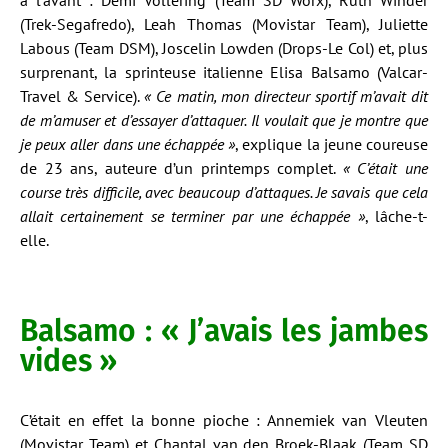
à l’avant : Demi Vollering (Team SD Worx), Ruth Winder
(Trek-Segafredo), Leah Thomas (Movistar Team), Juliette
Labous (Team DSM), Joscelin Lowden (Drops-Le Col) et, plus
surprenant, la sprinteuse italienne Elisa Balsamo (Valcar-
Travel & Service).
« Ce matin, mon directeur sportif m’avait dit
de m’amuser et d’essayer d’attaquer. Il voulait que je montre que
je peux aller dans une échappée »
, explique la jeune coureuse
de 23 ans, auteure d’un printemps complet.
« C’était une
course très difficile, avec beaucoup d’attaques. Je savais que cela
allait certainement se terminer par une échappée »
, lâche-t-
elle.
Balsamo : « J’avais les jambes
vides »
C’était en effet la bonne pioche : Annemiek van Vleuten
(Movistar Team) et Chantal van den Broek-Blaak (Team SD