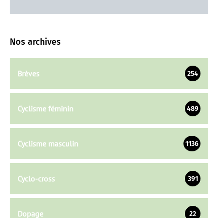
Nos archives
Brèves
254
Cyclisme féminin
489
Cyclisme masculin
1136
Cyclo-cross
391
Dopage
22