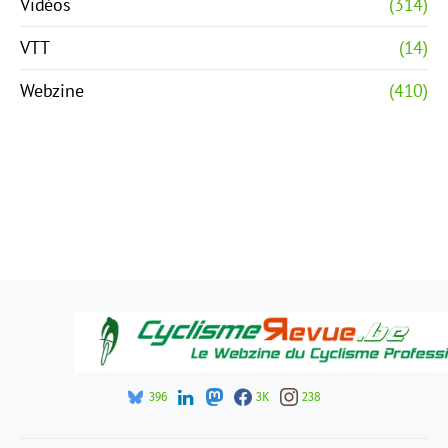
Vidéos
(314)
VTT
(14)
Webzine
(410)
396
3K
238