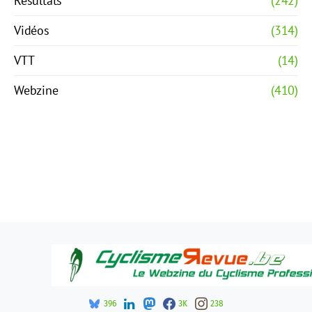
Résultats
(242)
Vidéos
(314)
VTT
(14)
Webzine
(410)
396
3K
238