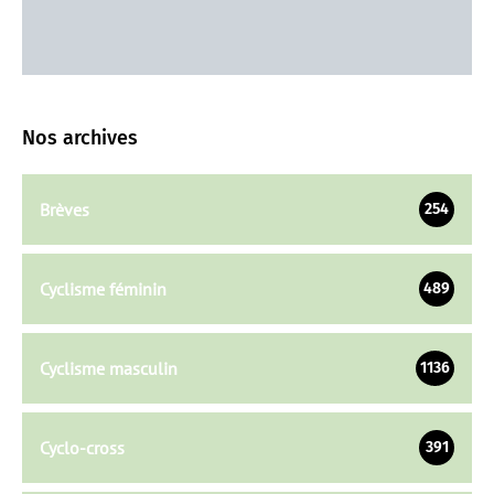
Nos archives
Brèves
254
Cyclisme féminin
489
Cyclisme masculin
1136
Cyclo-cross
391