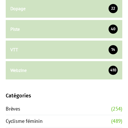
Dopage
22
Piste
40
VTT
14
Webzine
410
Catégories
Brèves
(254)
Cyclisme féminin
(489)