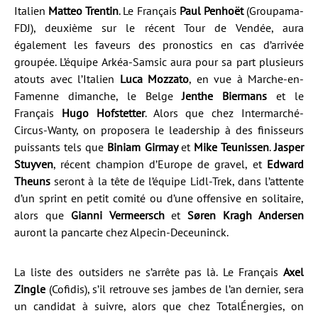
Italien
Matteo Trentin
. Le Français
Paul Penhoët
(Groupama-
FDJ), deuxième sur le récent Tour de Vendée, aura
également les faveurs des pronostics en cas d’arrivée
groupée. L’équipe Arkéa-Samsic aura pour sa part plusieurs
atouts avec l’Italien
Luca Mozzato
, en vue à Marche-en-
Famenne dimanche, le Belge
Jenthe Biermans
et le
Français
Hugo Hofstetter
. Alors que chez Intermarché-
Circus-Wanty, on proposera le leadership à des finisseurs
puissants tels que
Biniam Girmay
et
Mike Teunissen
.
Jasper
Stuyven
, récent champion d’Europe de gravel, et
Edward
Theuns
seront à la tête de l’équipe Lidl-Trek, dans l’attente
d’un sprint en petit comité ou d’une offensive en solitaire,
alors que
Gianni Vermeersch
et
Søren Kragh Andersen
auront la pancarte chez Alpecin-Deceuninck.
La liste des outsiders ne s’arrête pas là. Le Français
Axel
Zingle
(Cofidis), s’il retrouve ses jambes de l’an dernier, sera
un candidat à suivre, alors que chez TotalÉnergies, on