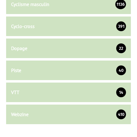
Cyclisme masculin
1136
Cyclo-cross
391
Dopage
22
Piste
40
VTT
14
Webzine
410