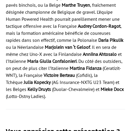
pavés binchois, ou la Belge
Marthe Truyen
, fraîchement
désignée championne de Belgique de gravel. L’équipe
Human Powered Health pourrait pareillement mener une
tactique offensive avec la Française
Audrey Cordon-Ragot
,
mais la formation américaine bénéficie de coureuses
rapides dans son effectif, comme la Polonaise
Daria Pikulik
ou la Néerlandaise
Marjolein van ‘t Geloof
. Il en sera de
même chez Uno-X avec la Finlandaise
Anniina Ahtosalo
et
l’Italienne
Maria Giulia Confalonieri
. Du côté des outsiders,
on peut de plus citer l’Italienne
Martina Fidanza
(Ceratizit-
WNT), la Française
Victoire Berteau
(Cofidis), la
Tchèque
Julia Kopecky
(AG Insurance-NXTG U23 Team) et
les Belges
Kelly Druyts
(Duolar-Chevalmeire) et
Mieke Docx
(Lotto-Dstny Ladies).