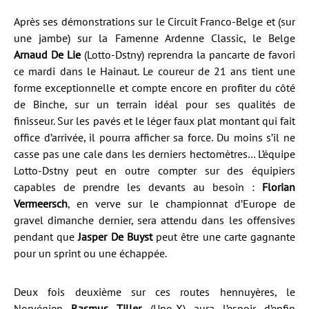
Après ses démonstrations sur le Circuit Franco-Belge et (sur
une jambe) sur la Famenne Ardenne Classic, le Belge
Arnaud De Lie
(Lotto-Dstny) reprendra la pancarte de favori
ce mardi dans le Hainaut. Le coureur de 21 ans tient une
forme exceptionnelle et compte encore en profiter du côté
de Binche, sur un terrain idéal pour ses qualités de
finisseur. Sur les pavés et le léger faux plat montant qui fait
office d’arrivée, il pourra afficher sa force. Du moins s’il ne
casse pas une cale dans les derniers hectomètres… L’équipe
Lotto-Dstny peut en outre compter sur des équipiers
capables de prendre les devants au besoin :
Florian
Vermeersch
, en verve sur le championnat d’Europe de
gravel dimanche dernier, sera attendu dans les offensives
pendant que
Jasper De Buyst
peut être une carte gagnante
pour un sprint ou une échappée.
Deux fois deuxième sur ces routes hennuyères, le
Norvégien
Rasmus Tiller
(Uno-X) aura l’espoir d’enfin