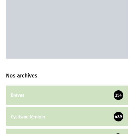
Nos archives
Brèves
254
Cyclisme féminin
489