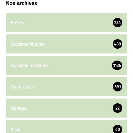
Nos archives
Brèves
254
Cyclisme féminin
489
Cyclisme masculin
1136
Cyclo-cross
391
Dopage
22
Piste
40