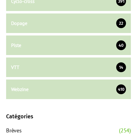
Cyclo-cross
391
Dopage
22
Piste
40
VTT
14
Webzine
410
Catégories
Brèves
(254)