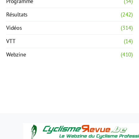
Programme
(34)
Résultats
(242)
Vidéos
(314)
VTT
(14)
Webzine
(410)