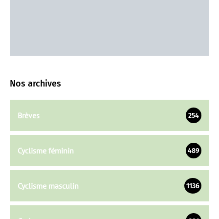
Nos archives
Brèves
254
Cyclisme féminin
489
Cyclisme masculin
1136