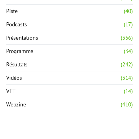
Piste
(40)
Podcasts
(17)
Présentations
(356)
Programme
(34)
Résultats
(242)
Vidéos
(314)
VTT
(14)
Webzine
(410)