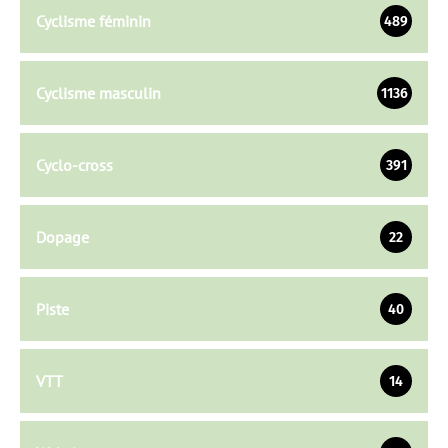
Cyclisme féminin
489
Cyclisme masculin
1136
Cyclo-cross
391
Dopage
22
Piste
40
VTT
14