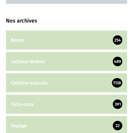
Nos archives
Brèves
254
Cyclisme féminin
489
Cyclisme masculin
1136
Cyclo-cross
391
Dopage
22