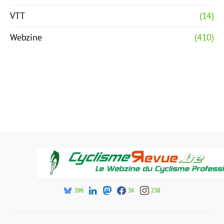
VTT
(14)
Webzine
(410)
396
3K
238