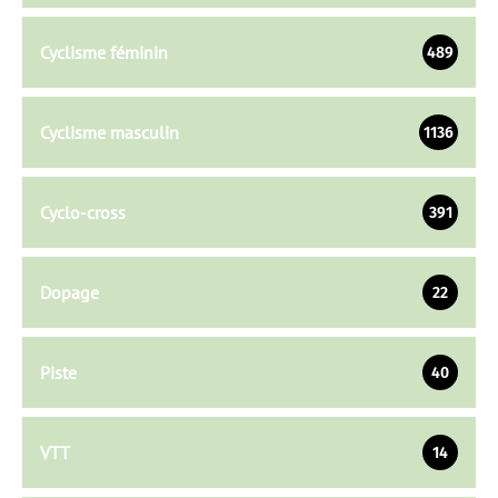
Cyclisme féminin
489
Cyclisme masculin
1136
Cyclo-cross
391
Dopage
22
Piste
40
VTT
14