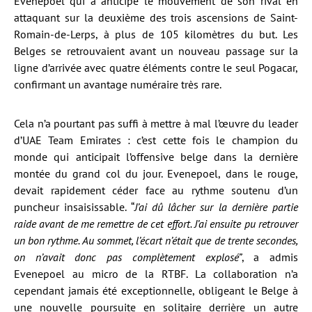
Evenepoel qui a anticipé le mouvement de son rival en
attaquant sur la deuxième des trois ascensions de Saint-
Romain-de-Lerps, à plus de 105 kilomètres du but. Les
Belges se retrouvaient avant un nouveau passage sur la
ligne d’arrivée avec quatre éléments contre le seul Pogacar,
confirmant un avantage numéraire très rare.
Cela n’a pourtant pas suffi à mettre à mal l’œuvre du leader
d’UAE Team Emirates : c’est cette fois le champion du
monde qui anticipait l’offensive belge dans la dernière
montée du grand col du jour. Evenepoel, dans le rouge,
devait rapidement céder face au rythme soutenu d’un
puncheur insaisissable. “
J’ai dû lâcher sur la dernière partie
raide avant de me remettre de cet effort. J’ai ensuite pu retrouver
un bon rythme. Au sommet, l’écart n’était que de trente secondes,
on n’avait donc pas complètement explosé”
, a admis
Evenepoel au micro de la RTBF. La collaboration n’a
cependant jamais été exceptionnelle, obligeant le Belge à
une nouvelle poursuite en solitaire derrière un autre