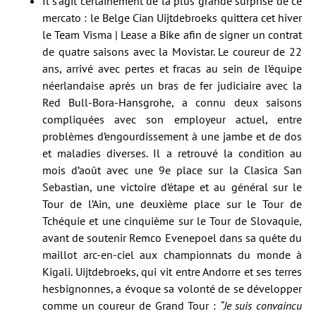
Il s’agit certainement de la plus grande surprise de ce
mercato : le Belge Cian Uijtdebroeks quittera cet hiver
le Team Visma | Lease a Bike afin de signer un contrat
de quatre saisons avec la Movistar. Le coureur de 22
ans, arrivé avec pertes et fracas au sein de l’équipe
néerlandaise après un bras de fer judiciaire avec la
Red Bull-Bora-Hansgrohe, a connu deux saisons
compliquées avec son employeur actuel, entre
problèmes d’engourdissement à une jambe et de dos
et maladies diverses. Il a retrouvé la condition au
mois d’août avec une 9e place sur la Clasica San
Sebastian, une victoire d’étape et au général sur le
Tour de l’Ain, une deuxième place sur le Tour de
Tchéquie et une cinquième sur le Tour de Slovaquie,
avant de soutenir Remco Evenepoel dans sa quête du
maillot arc-en-ciel aux championnats du monde à
Kigali. Uijtdebroeks, qui vit entre Andorre et ses terres
hesbignonnes, a évoque sa volonté de se développer
comme un coureur de Grand Tour :
“Je suis convaincu