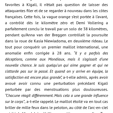
favorites à Kigali, il n’était pas question de laisser des
attaquantes filer et de se regarder à nouveau dans les côtes
françaises. Cette fois, la vague orange s’est portée à l’avant,
a contrôlé dès le kilomètre zéro et Demi Vollering a
parfaitement conclu le travail par un solo de 38 kilomètres,
pendant qu’Anna van der Breggen contrôlait la poursuite
dans la roue de Kasia Niewiadoma, en deuxième rideau. Le
tout pour conquérir un premier maillot international, une
anomalie enfin corrigée à 28 ans.
“Il y a parfois des
déceptions, comme aux Mondiaux, mais il s’agissait d’une
nouvelle chance. Je suis quelqu’un qui aime gagner et qui ne
s’attarde pas sur le passé. Et quand on y arrive en équipe, la
satisfaction est encore plus grande”,
a-t-elle admis, après avoir
avoué avoir connu une perturbation précédant Kigali
perturbée par des menstruations plus douloureuses
.
“Chacune réagit différemment. Mais cela a une grande influence
sur le corps”
, a-t-elle rappelé. Le maillot étoilé va en tout cas
briller de mille feux dans le peloton, au côté de l’arc-en-ciel