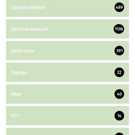
Cyclisme féminin
489
Cyclisme masculin
1136
Cyclo-cross
391
Dopage
22
Piste
40
VTT
14