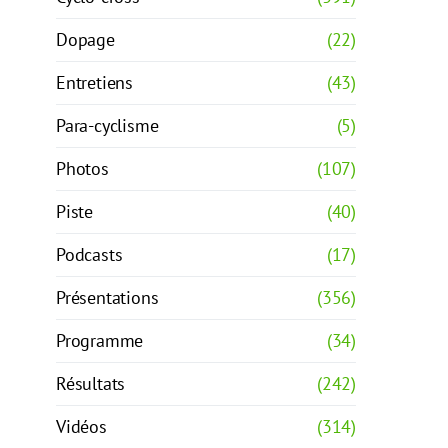
Dopage
(22)
Entretiens
(43)
Para-cyclisme
(5)
Photos
(107)
Piste
(40)
Podcasts
(17)
Présentations
(356)
Programme
(34)
Résultats
(242)
Vidéos
(314)