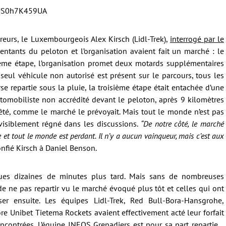
=US0h7K459UA
reurs, le Luxembourgeois Alex Kirsch (Lidl-Trek),
interrogé par le
sentants du peloton et l’organisation avaient fait un marché : le
ième étape, l’organisation promet deux motards supplémentaires
 seul véhicule non autorisé est présent sur le parcours, tous les
rse repartie sous la pluie, la troisième étape était entachée d’une
omobiliste non accrédité devant le peloton, après 9 kilomètres
êté, comme le marché le prévoyait. Mais tout le monde n’est pas
visiblement régné dans les discussions.
“De notre côté, le marché
rse et tout le monde est perdant. Il n’y a aucun vainqueur, mais c’est aux
confié Kirsch à Daniel Benson.
ques dizaines de minutes plus tard. Mais sans de nombreuses
de ne pas repartir vu le marché évoqué plus tôt et celles qui ont
er ensuite. Les équipes Lidl-Trek, Red Bull-Bora-Hansgrohe,
 Unibet Tietema Rockets avaient effectivement acté leur forfait
ncontrées. L’équipe INEOS Grenadiers est pour sa part repartie…