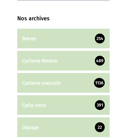
Nos archives
Brèves
254
Cyclisme féminin
489
Cyclisme masculin
1136
Cyclo-cross
391
Dopage
22