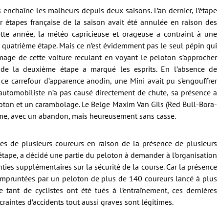
s enchaîne les malheurs depuis deux saisons. L’an dernier, l’étape
r étapes française de la saison avait été annulée en raison des
tte année, la météo capricieuse et orageuse a contraint à une
a quatrième étape. Mais ce n’est évidemment pas le seul pépin qui
mage de cette voiture reculant en voyant le peloton s’approcher
 de la deuxième étape a marqué les esprits. En l’absence de
e carrefour d’apparence anodin, une Mini avait pu s’engouffrer
l’automobiliste n’a pas causé directement de chute, sa présence a
oton et un carambolage. Le Belge Maxim Van Gils (Red Bull-Bora-
ime, avec un abandon, mais heureusement sans casse.
tes de plusieurs coureurs en raison de la présence de plusieurs
étape, a décidé une partie du peloton à demander à l’organisation
ies supplémentaires sur la sécurité de la course. Car la présence
 empruntées par un peloton de plus de 140 coureurs lancé à plus
 tant de cyclistes ont été tués à l’entraînement, ces dernières
raintes d’accidents tout aussi graves sont légitimes.