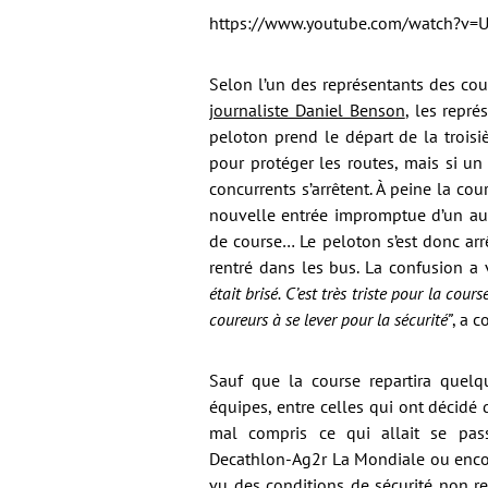
https://www.youtube.com/watch?v
Selon l’un des représentants des cou
journaliste Daniel Benson
, les repré
peloton prend le départ de la trois
pour protéger les routes, mais si un
concurrents s’arrêtent. À peine la cou
nouvelle entrée impromptue d’un aut
de course… Le peloton s’est donc arr
rentré dans les bus. La confusion a 
était brisé. C’est très triste pour la cou
coureurs à se lever pour la sécurité”
, a 
Sauf que la course repartira quel
équipes, entre celles qui ont décidé 
mal compris ce qui allait se pass
Decathlon-Ag2r La Mondiale ou encore
vu des conditions de sécurité non re