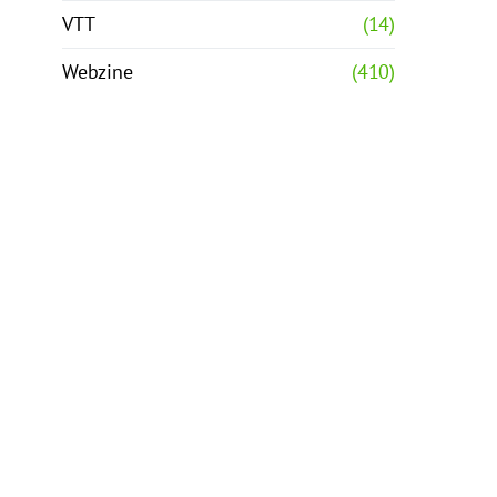
VTT
(14)
Webzine
(410)