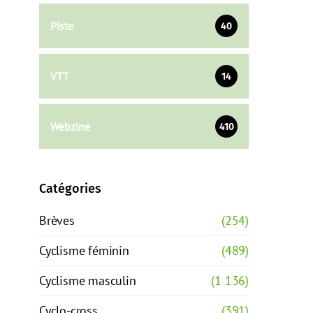
Piste
40
VTT
14
Webzine
410
Catégories
Brèves
(254)
Cyclisme féminin
(489)
Cyclisme masculin
(1 136)
Cyclo-cross
(391)