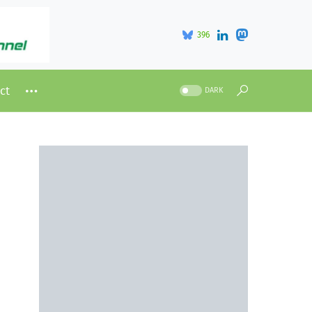
396
ct
DARK