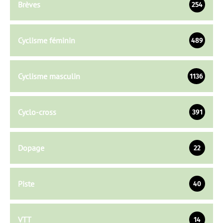
Brèves
254
Cyclisme féminin
489
Cyclisme masculin
1136
Cyclo-cross
391
Dopage
22
Piste
40
VTT
14