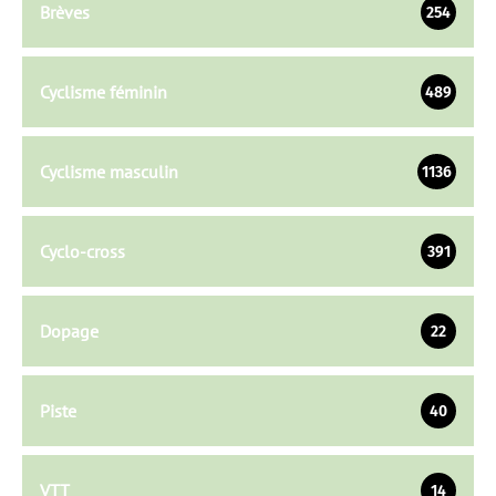
Brèves
254
Cyclisme féminin
489
Cyclisme masculin
1136
Cyclo-cross
391
Dopage
22
Piste
40
VTT
14