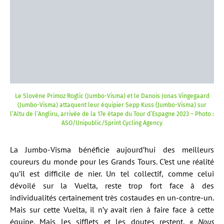
Le Slovène Primoz Roglic (Jumbo-Visma) et le Danois Jonas Vingegaard
(Jumbo-Visma) attaquent leur équipier Sepp Kuss (Jumbo-Visma) sur
l’Altu de l’Angliru, arrivée de la 17e étape du Tour d’Espagne 2023 – Photo :
ASO/Unipublic/Sprint Cycling Agency
La Jumbo-Visma bénéficie aujourd’hui des meilleurs
coureurs du monde pour les Grands Tours. C’est une réalité
qu’il est difficile de nier. Un tel collectif, comme celui
dévoilé sur la Vuelta, reste trop fort face à des
individualités certainement très costaudes en un-contre-un.
Mais sur cette Vuelta, il n’y avait rien à faire face à cette
équipe. Mais les sifflets et les doutes restent.
« Nous