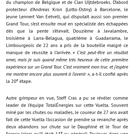
du champion de Belgique et de Cian Uijtdebroeks. D’abord
protecteur d’Andreas Kron (Lotto-Dstny) à Barcelone, le
jeune Lennert Van Eetvelt, qui disputait aussi son premier
Grand Tour, s’est ensuite mué en spécialiste des échappées
dès que la pente s’élevait. Douzième à Javalambre,
troisième à Larra-Belagua, quatrième à Guadarrama, le
Limbourgeois de 22 ans a pris de la bouteille malgré ce
manque de réussite à l’arrivée.
« C’est peut-être un résultat
amer, mais je suis quand même très heureux de cette première
expérience sur un Grand Tour. C’est vraiment mon truc et j’espère
me montrer encore plus souvent à l’avenir »
, a-t-il confié après
e
la 20
étape.
Autre grimpeur en vue, Steff Cras a pu se révéler comme
leader de l’équipe TotalÉnergies sur cette Vuelta. Souvent
miné par les chutes ou maladies, le coureur de 27 ans avait
fait de cette Vuelta l’occasion de prendre sa revanche après
deux abandons sur chute sur le Dauphiné et le Tour de
e
France (alors qu’il était 13
au général). Toujours dans une