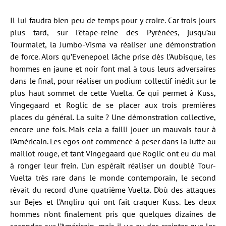
Il lui faudra bien peu de temps pour y croire. Car trois jours
plus tard, sur l’étape-reine des Pyrénées, jusqu’au
Tourmalet, la Jumbo-Visma va réaliser une démonstration
de force. Alors qu’Evenepoel lâche prise dès l’Aubisque, les
hommes en jaune et noir font mal à tous leurs adversaires
dans le final, pour réaliser un podium collectif inédit sur le
plus haut sommet de cette Vuelta. Ce qui permet à Kuss,
Vingegaard et Roglic de se placer aux trois premières
places du général. La suite ? Une démonstration collective,
encore une fois. Mais cela a failli jouer un mauvais tour à
l’Américain. Les egos ont commencé à peser dans la lutte au
maillot rouge, et tant Vingegaard que Roglic ont eu du mal
à ronger leur frein. L’un espérait réaliser un doublé Tour-
Vuelta très rare dans le monde contemporain, le second
rêvait du record d’une quatrième Vuelta. D’où des attaques
sur Bejes et l’Angliru qui ont fait craquer Kuss. Les deux
hommes n’ont finalement pris que quelques dizaines de
secondes sur l’Américain, mais il y a eu des craintes que les