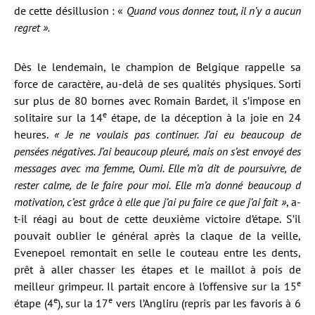
de cette désillusion : «
Quand vous donnez tout, il n’y a aucun
regret ».
Dès le lendemain, le champion de Belgique rappelle sa
force de caractère, au-delà de ses qualités physiques. Sorti
sur plus de 80 bornes avec Romain Bardet, il s’impose en
e
solitaire sur la 14
étape, de la déception à la joie en 24
heures.
« Je ne voulais pas continuer. J’ai eu beaucoup de
pensées négatives. J’ai beaucoup pleuré, mais on s’est envoyé des
messages avec ma femme, Oumi. Elle m’a dit de poursuivre, de
rester calme, de le faire pour moi. Elle m’a donné beaucoup d
motivation, c’est grâce à elle que j’ai pu faire ce que j’ai fait »
, a-
t-il réagi au bout de cette deuxième victoire d’étape. S’il
pouvait oublier le général après la claque de la veille,
Evenepoel remontait en selle le couteau entre les dents,
prêt à aller chasser les étapes et le maillot à pois de
e
meilleur grimpeur. Il partait encore à l’offensive sur la 15
e
e
étape (4
), sur la 17
vers l’Angliru (repris par les favoris à 6