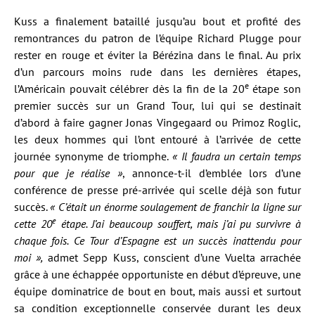
Kuss a finalement bataillé jusqu’au bout et profité des
remontrances du patron de l’équipe Richard Plugge pour
rester en rouge et éviter la Bérézina dans le final. Au prix
d’un parcours moins rude dans les dernières étapes,
e
l’Américain pouvait célébrer dès la fin de la 20
étape son
premier succès sur un Grand Tour, lui qui se destinait
d’abord à faire gagner Jonas Vingegaard ou Primoz Roglic,
les deux hommes qui l’ont entouré à l’arrivée de cette
journée synonyme de triomphe.
« Il faudra un certain temps
pour que je réalise »
, annonce-t-il d’emblée lors d’une
conférence de presse pré-arrivée qui scelle déjà son futur
succès.
« C’était un énorme soulagement de franchir la ligne sur
e
cette 20
étape. J’ai beaucoup souffert, mais j’ai pu survivre à
chaque fois. Ce Tour d’Espagne est un succès inattendu pour
moi »
,
admet Sepp Kuss, conscient d’une Vuelta arrachée
grâce à une échappée opportuniste en début d’épreuve, une
équipe dominatrice de bout en bout, mais aussi et surtout
sa condition exceptionnelle conservée durant les deux