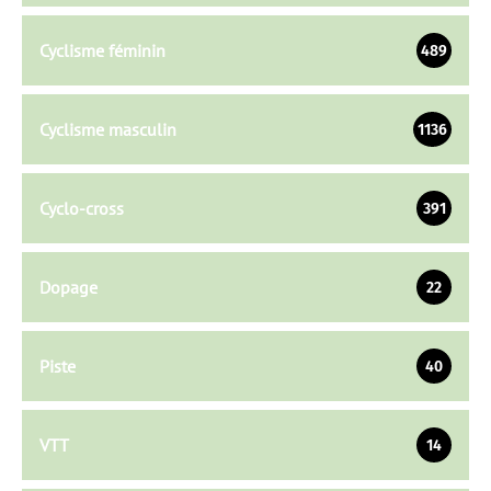
Cyclisme féminin
489
Cyclisme masculin
1136
Cyclo-cross
391
Dopage
22
Piste
40
VTT
14