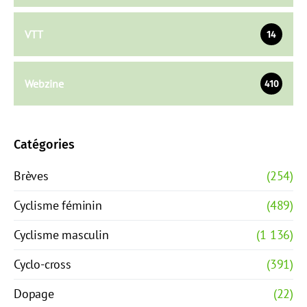
VTT
14
Webzine
410
Catégories
Brèves
(254)
Cyclisme féminin
(489)
Cyclisme masculin
(1 136)
Cyclo-cross
(391)
Dopage
(22)