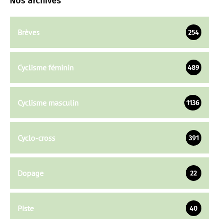
Nos archives
Brèves
254
Cyclisme féminin
489
Cyclisme masculin
1136
Cyclo-cross
391
Dopage
22
Piste
40