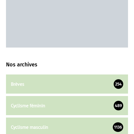
Nos archives
Brèves
254
Cyclisme féminin
489
Cyclisme masculin
1136