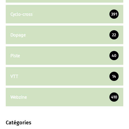
Cyclo-cross
391
Dopage
22
Piste
40
VTT
14
Webzine
410
Catégories