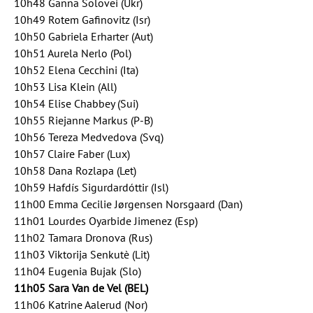
10h48 Ganna Solovei (Ukr)
10h49 Rotem Gafinovitz (Isr)
10h50 Gabriela Erharter (Aut)
10h51 Aurela Nerlo (Pol)
10h52 Elena Cecchini (Ita)
10h53 Lisa Klein (All)
10h54 Elise Chabbey (Sui)
10h55 Riejanne Markus (P-B)
10h56 Tereza Medvedova (Svq)
10h57 Claire Faber (Lux)
10h58 Dana Rozlapa (Let)
10h59 Hafdís Sigurdardóttir (Isl)
11h00 Emma Cecilie Jørgensen Norsgaard (Dan)
11h01 Lourdes Oyarbide Jimenez (Esp)
11h02 Tamara Dronova (Rus)
11h03 Viktorija Senkutè (Lit)
11h04 Eugenia Bujak (Slo)
11h05 Sara Van de Vel (BEL)
11h06 Katrine Aalerud (Nor)