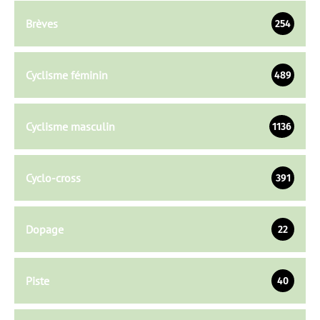
Brèves
254
Cyclisme féminin
489
Cyclisme masculin
1136
Cyclo-cross
391
Dopage
22
Piste
40