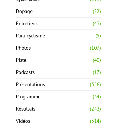
Dopage
(22)
Entretiens
(43)
Para-cyclisme
(5)
Photos
(107)
Piste
(40)
Podcasts
(17)
Présentations
(356)
Programme
(34)
Résultats
(242)
Vidéos
(314)