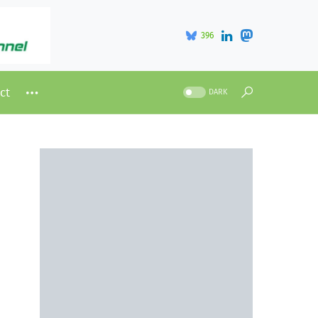
396
ct
DARK