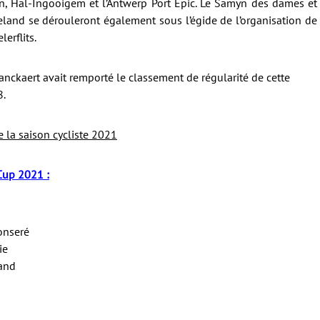
, Hal-Ingooigem et l’Antwerp Port Epic. Le Samyn des dames et
geland se dérouleront également sous l’égide de l’organisation de
erflits.
lanckaert avait remporté le classement de régularité de cette
8.
 la saison cycliste 2021
Cup 2021 :
onseré
ie
land