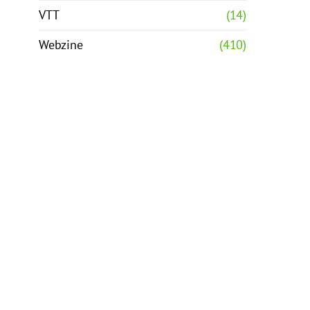
VTT
(14)
Webzine
(410)