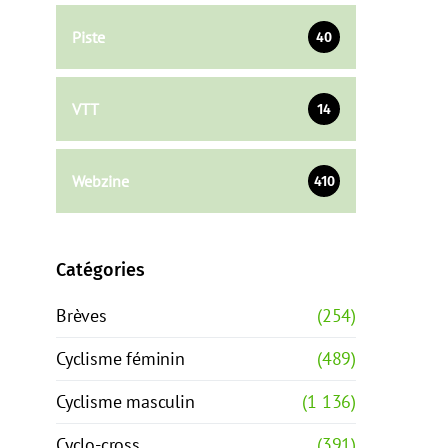
Piste
40
VTT
14
Webzine
410
Catégories
Brèves
(254)
Cyclisme féminin
(489)
Cyclisme masculin
(1 136)
Cyclo-cross
(391)