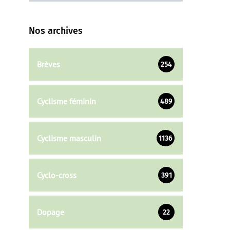
Nos archives
Brèves
254
Cyclisme féminin
489
Cyclisme masculin
1136
Cyclo-cross
391
Dopage
22