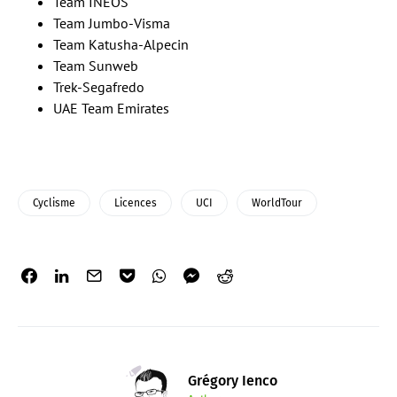
Team INEOS
Team Jumbo-Visma
Team Katusha-Alpecin
Team Sunweb
Trek-Segafredo
UAE Team Emirates
Cyclisme
Licences
UCI
WorldTour
Grégory Ienco