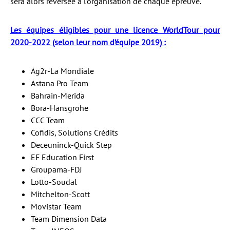
sera alors reversée à l’organisation de chaque épreuve.
Les équipes éligibles pour une licence WorldTour pour
2020-2022 (selon leur nom d’équipe 2019) :
Ag2r-La Mondiale
Astana Pro Team
Bahrain-Merida
Bora-Hansgrohe
CCC Team
Cofidis, Solutions Crédits
Deceuninck-Quick Step
EF Education First
Groupama-FDJ
Lotto-Soudal
Mitchelton-Scott
Movistar Team
Team Dimension Data