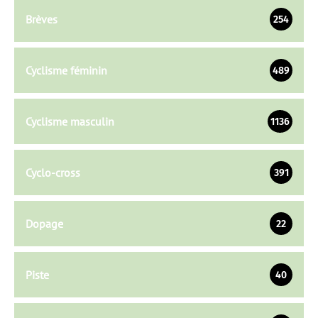
Brèves
254
Cyclisme féminin
489
Cyclisme masculin
1136
Cyclo-cross
391
Dopage
22
Piste
40