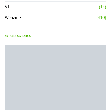
VTT
(14)
Webzine
(410)
ARTICLES SIMILAIRES