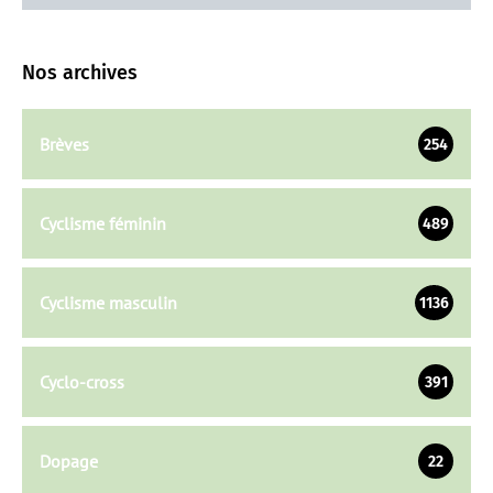
Nos archives
Brèves
254
Cyclisme féminin
489
Cyclisme masculin
1136
Cyclo-cross
391
Dopage
22