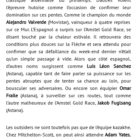
classique ardennaise du printemps. D’autres voient
l’épreuve hutoise comme l’occasion de confirmer leur
domination sur ces pentes. Comme le champion du monde
Alejandro Valverde
(Movistar), vainqueur à quatre reprises
sur ce Mur. L’Espagnol a surpris sur l’Amstel Gold Race, se
disant touché par la chaleur estivale. Il retrouvera des
conditions plus douces sur la Flèche et sera attendu pour
confirmer que sa défaillance du week-end dernier n’était
qu’un simple passage à vide. Alors que côté espagnol,
d’autres noms surgissent comme
Luis Léon Sanchez
(Astana), capable tant de faire parler sa puissance sur les
pentes abruptes que de tenter sa chance au loin, pour
bousculer ses adversaires. Ou encore son équipier
Omar
Fraile
(Astana), à surveiller sur ces routes, tout comme
l’autre malheureux de l’Amstel Gold Race,
Jakob Fuglsang
(Astana).
Les outsiders ne sont toutefois pas que de l’équipe kazakhe.
Chez Mitchelton-Scott, on peut ainsi attendre
Adam Yates
,