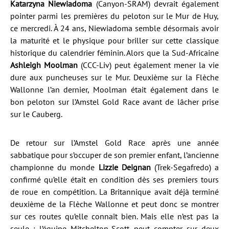
Katarzyna Niewiadoma
(Canyon-SRAM) devrait également
pointer parmi les premières du peloton sur le Mur de Huy,
ce mercredi. À 24 ans, Niewiadoma semble désormais avoir
la maturité et le physique pour briller sur cette classique
historique du calendrier féminin. Alors que la Sud-Africaine
Ashleigh Moolman
(CCC-Liv) peut également mener la vie
dure aux puncheuses sur le Mur. Deuxième sur la Flèche
Wallonne l’an dernier, Moolman était également dans le
bon peloton sur l’Amstel Gold Race avant de lâcher prise
sur le Cauberg.
De retour sur l’Amstel Gold Race après une année
sabbatique pour s’occuper de son premier enfant, l’ancienne
championne du monde
Lizzie Deignan
(Trek-Segafredo) a
confirmé qu’elle était en condition dès ses premiers tours
de roue en compétition. La Britannique avait déjà terminé
deuxième de la Flèche Wallonne et peut donc se montrer
sur ces routes qu’elle connaît bien. Mais elle n’est pas la
seule : l’équipe Mitchelton-Scott peut compter sur deux