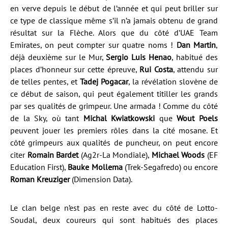
en verve depuis le début de l’année et qui peut briller sur
ce type de classique même s’il n’a jamais obtenu de grand
résultat sur la Flèche. Alors que du côté d’UAE Team
Emirates, on peut compter sur quatre noms !
Dan Martin
,
déjà deuxième sur le Mur,
Sergio Luis Henao
, habitué des
places d’honneur sur cette épreuve,
Rui Costa
, attendu sur
de telles pentes, et
Tadej Pogacar
, la révélation slovène de
ce début de saison, qui peut également titiller les grands
par ses qualités de grimpeur. Une armada ! Comme du côté
de la Sky, où tant
Michal Kwiatkowski
que
Wout Poels
peuvent jouer les premiers rôles dans la cité mosane. Et
côté grimpeurs aux qualités de puncheur, on peut encore
citer
Romain Bardet
(Ag2r-La Mondiale),
Michael Woods
(EF
Education First),
Bauke Mollema
(Trek-Segafredo) ou encore
Roman Kreuziger
(Dimension Data).
Le clan belge n’est pas en reste avec du côté de Lotto-
Soudal, deux coureurs qui sont habitués des places