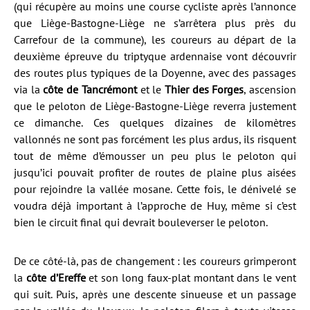
(qui récupère au moins une course cycliste après l’annonce
que Liège-Bastogne-Liège ne s’arrêtera plus près du
Carrefour de la commune), les coureurs au départ de la
deuxième épreuve du triptyque ardennaise vont découvrir
des routes plus typiques de la Doyenne, avec des passages
via la
côte de Tancrémont
et le
Thier des Forges
, ascension
que le peloton de Liège-Bastogne-Liège reverra justement
ce dimanche. Ces quelques dizaines de kilomètres
vallonnés ne sont pas forcément les plus ardus, ils risquent
tout de même d’émousser un peu plus le peloton qui
jusqu’ici pouvait profiter de routes de plaine plus aisées
pour rejoindre la vallée mosane. Cette fois, le dénivelé se
voudra déjà important à l’approche de Huy, même si c’est
bien le circuit final qui devrait bouleverser le peloton.
De ce côté-là, pas de changement : les coureurs grimperont
la
côte d’Ereffe
et son long faux-plat montant dans le vent
qui suit. Puis, après une descente sinueuse et un passage