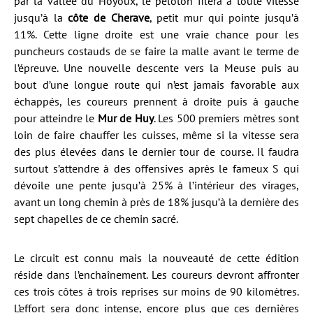
par la vallée du Hoyoux, le peloton filera à toute vitesse
jusqu’à la
côte de Cherave
, petit mur qui pointe jusqu’à
11%. Cette ligne droite est une vraie chance pour les
puncheurs costauds de se faire la malle avant le terme de
l’épreuve. Une nouvelle descente vers la Meuse puis au
bout d’une longue route qui n’est jamais favorable aux
échappés, les coureurs prennent à droite puis à gauche
pour atteindre le
Mur de Huy
. Les 500 premiers mètres sont
loin de faire chauffer les cuisses, même si la vitesse sera
des plus élevées dans le dernier tour de course. Il faudra
surtout s’attendre à des offensives après le fameux S qui
dévoile une pente jusqu’à 25% à l’intérieur des virages,
avant un long chemin à près de 18% jusqu’à la dernière des
sept chapelles de ce chemin sacré.
Le circuit est connu mais la nouveauté de cette édition
réside dans l’enchaînement. Les coureurs devront affronter
ces trois côtes à trois reprises sur moins de 90 kilomètres.
L’effort sera donc intense, encore plus que ces dernières